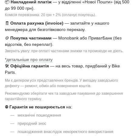
📦
Накладений платіж
— у відділенні «Нової Пошти» (від 500
до 99 000 грн).
Комісія перевізника: 20 грн + 2% (оплачує покупець).
🧾
Оплата рахунка (invoice)
— запитайте у нашого
менеджера для безготівкового переказу.
🪙
Покупка частинами
— Monobank або ПриватБанк (без
відсотків, без переплат).
Зверніть увагу: при оплаті частинами знижки та промокоди не діють.
*детальніше про оплату
🛠
Офіційна гарантія
— на весь товар, придбаний у Bike
Parts.
Ми є дилером усіх представлених брендів. У випадку заводського
дефекту — ремонт, обмін або повернення коштів.
Рекомендуємо зберігати чек та заводське пакування до завершення
гарантійного терміну.
⛔
Гарантія не поширюється
на:
механічні пошкодження
природний знос
пошкодження внаслідок некоректного використання