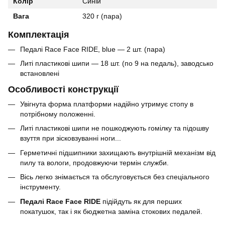
Колір
Синій
Вага
320 г (пара)
Комплектація
Педалі Race Face RIDE, blue — 2 шт. (пара)
Литі пластикові шипи — 18 шт. (по 9 на педаль), заводсько
встановлені
Особливості конструкції
Увігнута форма платформи надійно утримує стопу в
потрібному положенні.
Литі пластикові шипи не пошкоджують гомілку та підошву
взуття при зісковзуванні ноги...
Герметичні підшипники захищають внутрішній механізм від
пилу та вологи, продовжуючи термін служби.
Вісь легко знімається та обслуговується без спеціального
інструменту.
Педалі Race Face RIDE
підійдуть як для перших
покатушок, так і як бюджетна заміна стокових педалей.