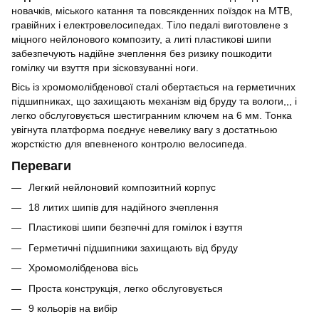
новачків, міського катання та повсякденних поїздок на MTB,
гравійних і електровелосипедах. Тіло педалі виготовлене з
міцного нейлонового композиту, а литі пластикові шипи
забезпечують надійне зчеплення без ризику пошкодити
гомілку чи взуття при зісковзуванні ноги.
Вісь із хромомолібденової сталі обертається на герметичних
підшипниках, що захищають механізм від бруду та вологи,,, і
легко обслуговується шестигранним ключем на 6 мм. Тонка
увігнута платформа поєднує невелику вагу з достатньою
жорсткістю для впевненого контролю велосипеда.
Переваги
Легкий нейлоновий композитний корпус
18 литих шипів для надійного зчеплення
Пластикові шипи безпечні для гомілок і взуття
Герметичні підшипники захищають від бруду
Хромомолібденова вісь
Проста конструкція, легко обслуговується
9 кольорів на вибір