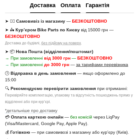
Доставка
Оплата
Гарантія
➤ 🚶‍♂️
Самовивіз із магазину
—
БЕЗКОШТОВНО
➤ 🛵
Кур’єром Bike Parts по Києву
від 15000 грн —
БЕЗКОШТОВНО
Доставка до будівлі,
без підйому на поверх
.
➤ 📦
Нова Пошта (відділення/поштомат)
→ При замовленні
від 3000 грн
—
БЕЗКОШТОВНО
→
При замовленні
до 3000 грн
—
за тарифами перевізника
🕒
Відправка в день замовлення
— якщо оформлено до
15:00
🔍
Рекомендуємо перевірити замовлення
при отриманні:
Перевіряйте комплектацію, упаковку та відсутність пошкоджень прямо у
відділенні або при курʼєрі.
*детальніше про доставку
💳
Оплата карткою онлайн
—
без комісій
через LiqPay
(Visa/Mastercard, Google Pay, Apple Pay).
💰
Готівкою
— при самовивозі з магазину або кур'єру (Київ).