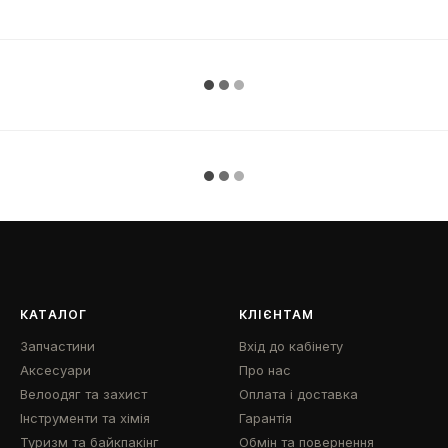
КАТАЛОГ
КЛІЄНТАМ
Запчастини
Вхід до кабінету
Аксесуари
Про нас
Велоодяг та захист
Оплата і доставка
Інструменти та хімія
Гарантія
Туризм та байкпакінг
Обмін та повернення