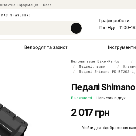
онтактна інформація
Блог
 МАЄ ЗНАЧЕННЯ!
Графік роботи:
Пн-Нд:
11:00–19
Велоодяг та захист
Інструменти 
Веломагазин Bike-Parts
Педалі, шипи
Класи
Педалі Shimano PD-EF202-L
Педалі Shimano 
В наявності
Написати відгук
2 017 грн
%
Увійти
для відображення нак