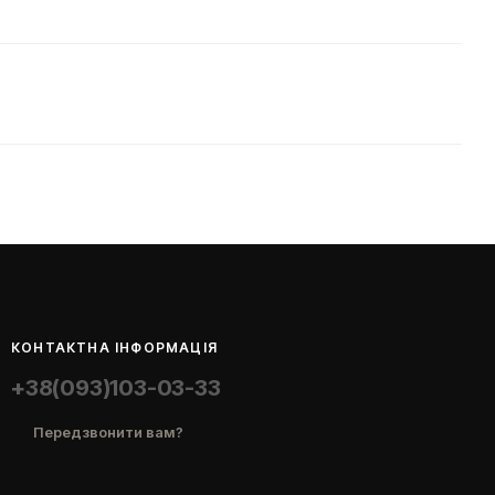
КОНТАКТНА ІНФОРМАЦІЯ
+38(093)103-03-33
Передзвонити вам?