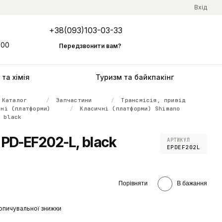
Вхід
+38(093)103-03-33
Мій кошик
:00
Передзвонити вам?
та хімія
Туризм та байкпакінг
Каталог
Запчастини
Трансмісія, привід
чні (платформи)
Класичні (платформи) Shimano
, black
PD-EF202-L, black
АРТИКУЛ
EPDEF202L
Порівняти
В бажання
опичувальної знижки