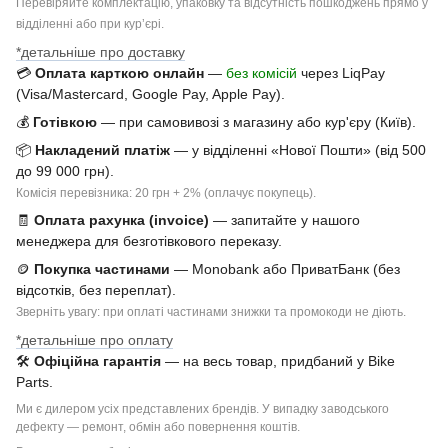
Перевіряйте комплектацію, упаковку та відсутність пошкоджень прямо у
відділенні або при курʼєрі.
*детальніше про доставку
💳
Оплата карткою онлайн
—
без комісій
через LiqPay
(Visa/Mastercard, Google Pay, Apple Pay).
💰
Готівкою
— при самовивозі з магазину або кур'єру (Київ).
📦
Накладений платіж
— у відділенні «Нової Пошти» (від 500
до 99 000 грн).
Комісія перевізника: 20 грн + 2% (оплачує покупець).
🧾
Оплата рахунка (invoice)
— запитайте у нашого
менеджера для безготівкового переказу.
🪙
Покупка частинами
— Monobank або ПриватБанк (без
відсотків, без переплат).
Зверніть увагу: при оплаті частинами знижки та промокоди не діють.
*детальніше про оплату
🛠
Офіційна гарантія
— на весь товар, придбаний у Bike
Parts.
Ми є дилером усіх представлених брендів. У випадку заводського
дефекту — ремонт, обмін або повернення коштів.