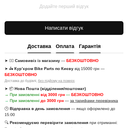
Додайте перший відгук
Написати відгук
Доставка
Оплата
Гарантія
➤ 🚶‍♂️
Самовивіз із магазину
—
БЕЗКОШТОВНО
➤ 🛵
Кур’єром Bike Parts по Києву
від 15000 грн —
БЕЗКОШТОВНО
Доставка до будівлі,
без підйому на поверх
.
➤ 📦
Нова Пошта (відділення/поштомат)
→ При замовленні
від 3000 грн
—
БЕЗКОШТОВНО
→
При замовленні
до 3000 грн
—
за тарифами перевізника
🕒
Відправка в день замовлення
— якщо оформлено до
15:00
🔍
Рекомендуємо перевірити замовлення
при отриманні: