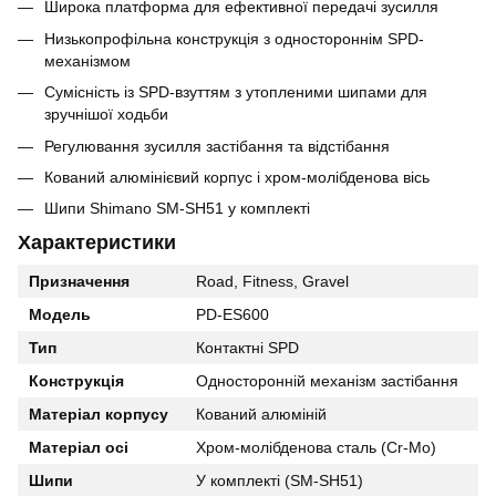
Широка платформа для ефективної передачі зусилля
Низькопрофільна конструкція з одностороннім SPD-
механізмом
Сумісність із SPD-взуттям з утопленими шипами для
зручнішої ходьби
Регулювання зусилля застібання та відстібання
Кований алюмінієвий корпус і хром-молібденова вісь
Шипи Shimano SM-SH51 у комплекті
Характеристики
Призначення
Road, Fitness, Gravel
Модель
PD-ES600
Тип
Контактні SPD
Конструкція
Односторонній механізм застібання
Матеріал корпусу
Кований алюміній
Матеріал осі
Хром-молібденова сталь (Cr-Mo)
Шипи
У комплекті (SM-SH51)