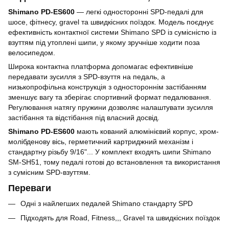
Shimano PD-ES600
— легкі односторонні SPD-педалі для
шосе, фітнесу, gravel та швидкісних поїздок. Модель поєднує
ефективність контактної системи Shimano SPD із сумісністю із
взуттям під утоплені шипи, у якому зручніше ходити поза
велосипедом.
Широка контактна платформа допомагає ефективніше
передавати зусилля з SPD-взуття на педаль, а
низькопрофільна конструкція з одностороннім застібанням
зменшує вагу та зберігає спортивний формат педалювання.
Регулювання натягу пружини дозволяє налаштувати зусилля
застібання та відстібання під власний досвід.
Shimano PD-ES600
мають кований алюмінієвий корпус, хром-
молібденову вісь, герметичний картриджний механізм і
стандартну різьбу 9/16"... У комплект входять шипи Shimano
SM-SH51, тому педалі готові до встановлення та використання
з сумісним SPD-взуттям.
Переваги
Одні з найлегших педалей Shimano стандарту SPD
Підходять для Road, Fitness,,, Gravel та швидкісних поїздок