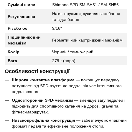
Сумісні шипи
Shimano SPD SM-SH51 / SM-SH56
Натяг пружини, зусилля застібання
Регулювання
та відстібання
Різьба осі
9/16"
Підшипниковий
Герметичний картриджний механізм
механізм
Колір
Чорний / темно-сірий
Вага
279 г (пара)
Особливості конструкції
Широка контактна платформа
— покращує передачу
потужності від SPD-взуття до педалі під час інтенсивного
педалювання.
Односторонній SPD-механізм
— зменшує вагу педалей і
підходить для спортивного катання на дорозі, gravel та
фітнес-маршрутах.
Низькопрофільна конструкція
— забезпечує компактний
формат педалі та ефективне положення стопи.