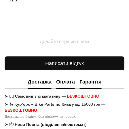
Додайте перший відгук
Написати відгук
Доставка
Оплата
Гарантія
➤ 🚶‍♂️
Самовивіз із магазину
—
БЕЗКОШТОВНО
➤ 🛵
Кур’єром Bike Parts по Києву
від 15000 грн —
БЕЗКОШТОВНО
Доставка до будівлі,
без підйому на поверх
.
➤ 📦
Нова Пошта (відділення/поштомат)