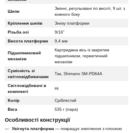
Змінні, регульовані по висоті, 9 шт. з
Шипи
кожного боку
Кріплення шипів
Знизу платформи
Різьба осі
9/16"
Висота платформи
9,4 мм
Картриджна вісь із закритим
Підшипниковий
підшипником, герметичний
механізм
механізм
Сумісність зі
Так, Shimano SM-PD64A
світловідбивачами
Світловідбивачі в
Ні
комплекті
Колір
Сріблястий
Вага
535 г (пара)
Особливості конструкції
Увігнута платформа
— покращує зчеплення з плоскою