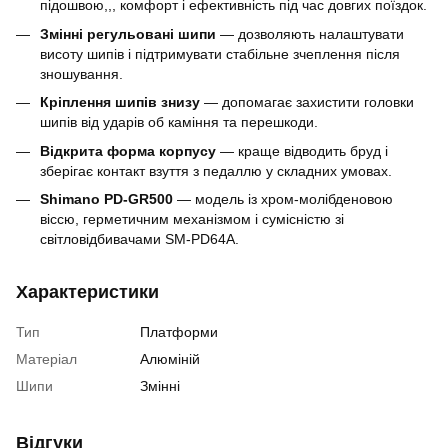
підошвою,,, комфорт і ефективність під час довгих поїздок.
Змінні регульовані шипи
— дозволяють налаштувати
висоту шипів і підтримувати стабільне зчеплення після
зношування.
Кріплення шипів знизу
— допомагає захистити головки
шипів від ударів об каміння та перешкоди.
Відкрита форма корпусу
— краще відводить бруд і
зберігає контакт взуття з педаллю у складних умовах.
Shimano PD-GR500
— модель із хром-молібденовою
віссю, герметичним механізмом і сумісністю зі
світловідбивачами SM-PD64A.
Характеристики
Тип
Платформи
Матеріал
Алюміній
Шипи
Змінні
Відгуки