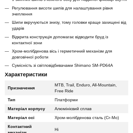
Регулювання висоти шипів для налаштування рівня
зчеплення
Шипи вкручуються знизу, тому головки краще захищені від
ударів
Відкрита конструкція допомагає відводити бруд із
контактної зони
Хром-молібденова вісь і герметичний механізм для
довговічної роботи
Сумісність зі світловідбивачами Shimano SM-PD64A
Характеристики
MTB, Trail, Enduro, All-Mountain,
Призначення
Free Ride
Тип
Платформи
Матеріал корпусу
Алюмінієвий сплав
Матеріал осі
Хром-молібденова сталь (Cr-Mo)
Контактний
Ні
механізм