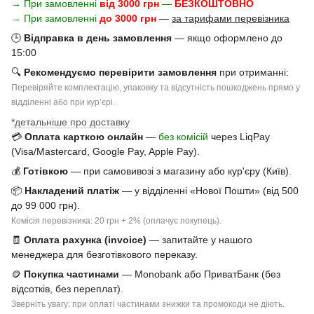
→ При замовленні
від 3000 грн
—
БЕЗКОШТОВНО
→
При замовленні
до 3000 грн
—
за тарифами перевізника
🕒
Відправка в день замовлення
— якщо оформлено до
15:00
🔍
Рекомендуємо перевірити замовлення
при отриманні:
Перевіряйте комплектацію, упаковку та відсутність пошкоджень прямо у
відділенні або при курʼєрі.
*детальніше про доставку
💳
Оплата карткою онлайн
—
без комісій
через LiqPay
(Visa/Mastercard, Google Pay, Apple Pay).
💰
Готівкою
— при самовивозі з магазину або кур'єру (Київ).
📦
Накладений платіж
— у відділенні «Нової Пошти» (від 500
до 99 000 грн).
Комісія перевізника: 20 грн + 2% (оплачує покупець).
🧾
Оплата рахунка (invoice)
— запитайте у нашого
менеджера для безготівкового переказу.
🪙
Покупка частинами
— Monobank або ПриватБанк (без
відсотків, без переплат).
Зверніть увагу: при оплаті частинами знижки та промокоди не діють.