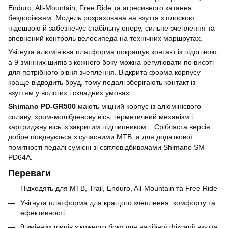
Enduro, All-Mountain, Free Ride та агресивного катання
бездоріжжям. Модель розрахована на взуття з плоскою
підошвою й забезпечує стабільну опору, сильне зчеплення та
впевнений контроль велосипеда на технічних маршрутах.
Увігнута алюмінієва платформа покращує контакт із підошвою,
а 9 змінних шипів з кожного боку можна регулювати по висоті
для потрібного рівня зчеплення. Відкрита форма корпусу
краще відводить бруд, тому педалі зберігають контакт із
взуттям у вологих і складних умовах.
Shimano PD-GR500
мають міцний корпус із алюмінієвого
сплаву, хром-молібденову вісь, герметичний механізм і
картриджну вісь із закритим підшипником... Срібляста версія
добре поєднується з сучасними MTB, а для додаткової
помітності педалі сумісні зі світловідбивачами Shimano SM-
PD64A.
Переваги
Підходять для MTB, Trail, Enduro, All-Mountain та Free Ride
Увігнута платформа для кращого зчеплення, комфорту та
ефективності
9 змінних шипів з кожного боку для надійної фіксації взуття