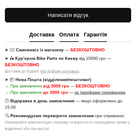
Написати відгук
Доставка
Оплата
Гарантія
➤ 🚶‍♂️
Самовивіз із магазину
—
БЕЗКОШТОВНО
➤ 🛵
Кур’єром Bike Parts по Києву
від 15000 грн —
БЕЗКОШТОВНО
Доставка до будівлі,
без підйому на поверх
.
➤ 📦
Нова Пошта (відділення/поштомат)
→ При замовленні
від 3000 грн
—
БЕЗКОШТОВНО
→
При замовленні
до 3000 грн
—
за тарифами перевізника
🕒
Відправка в день замовлення
— якщо оформлено до
15:00
🔍
Рекомендуємо перевірити замовлення
при отриманні:
Перевіряйте комплектацію, упаковку та відсутність пошкоджень прямо у
відділенні або при курʼєрі.