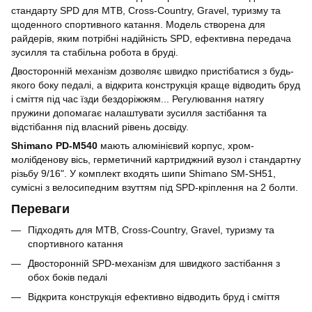
стандарту SPD для MTB, Cross-Country, Gravel, туризму та
щоденного спортивного катання. Модель створена для
райдерів, яким потрібні надійність SPD, ефективна передача
зусилля та стабільна робота в бруді.
Двосторонній механізм дозволяє швидко пристібатися з будь-
якого боку педалі, а відкрита конструкція краще відводить бруд
і сміття під час їзди бездоріжжям... Регулювання натягу
пружини допомагає налаштувати зусилля застібання та
відстібання під власний рівень досвіду.
Shimano PD-M540
мають алюмінієвий корпус, хром-
молібденову вісь, герметичний картриджний вузол і стандартну
різьбу 9/16". У комплект входять шипи Shimano SM-SH51,
сумісні з велосипедним взуттям під SPD-кріплення на 2 болти.
Переваги
Підходять для MTB, Cross-Country, Gravel, туризму та
спортивного катання
Двосторонній SPD-механізм для швидкого застібання з
обох боків педалі
Відкрита конструкція ефективно відводить бруд і сміття