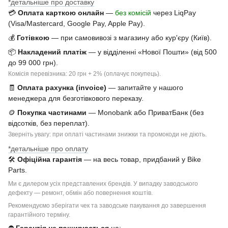
*детальніше про доставку
💳
Оплата карткою онлайн
—
без комісій
через LiqPay
(Visa/Mastercard, Google Pay, Apple Pay).
💰
Готівкою
— при самовивозі з магазину або кур'єру (Київ).
📦
Накладений платіж
— у відділенні «Нової Пошти» (від 500
до 99 000 грн).
Комісія перевізника: 20 грн + 2% (оплачує покупець).
🧾
Оплата рахунка (invoice)
— запитайте у нашого
менеджера для безготівкового переказу.
🪙
Покупка частинами
— Monobank або ПриватБанк (без
відсотків, без переплат).
Зверніть увагу: при оплаті частинами знижки та промокоди не діють.
*детальніше про оплату
🛠
Офіційна гарантія
— на весь товар, придбаний у Bike
Parts.
Ми є дилером усіх представлених брендів. У випадку заводського
дефекту — ремонт, обмін або повернення коштів.
Рекомендуємо зберігати чек та заводське пакування до завершення
гарантійного терміну.