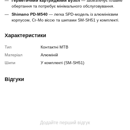
Герметичний картриджний вузол
— забезпечує плавне
обертання та потребує мінімального обслуговування.
Shimano PD-M540
— легка SPD-модель із алюмінієвим
корпусом, Cr-Mo віссю та шипами SM-SH51 у комплекті.
Характеристики
Тип
Контактні MTB
Матеріал
Алюміній
Шипи
У комплекті (SM-SH51)
Відгуки
Додайте перший відгук