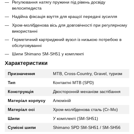
Регулювання натягу пружини під рівень досвіду
велосипедиста
Надійна фіксація взуття для кращої передачі зусилля
Хром-молібденова вісь для довговічності при регулярному
використанні
Герметичний картриджний вузол із низькою потребою в
обслуговуванні
Шипи Shimano SM-SH51 у комплекті
Характеристики
Призначення
MTB, Cross-Country, Gravel, туризм
Тип
Контактні MTB (SPD)
Конструкція
Двосторонній механізм застібання
Матеріал корпусу
Алюміній
Матеріал осі
Хром-молібденова сталь (Cr-Mo)
Шипи
У комплекті (SM-SH51)
Сумісні шипи
Shimano SPD SM-SH51 / SM-SH56