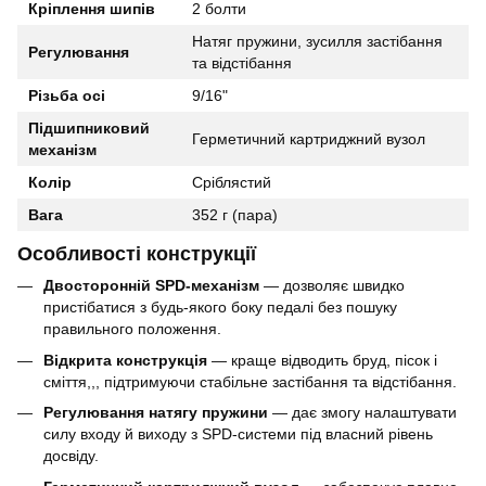
Кріплення шипів
2 болти
Натяг пружини, зусилля застібання
Регулювання
та відстібання
Різьба осі
9/16"
Підшипниковий
Герметичний картриджний вузол
механізм
Колір
Сріблястий
Вага
352 г (пара)
Особливості конструкції
Двосторонній SPD-механізм
— дозволяє швидко
пристібатися з будь-якого боку педалі без пошуку
правильного положення.
Відкрита конструкція
— краще відводить бруд, пісок і
сміття,,, підтримуючи стабільне застібання та відстібання.
Регулювання натягу пружини
— дає змогу налаштувати
силу входу й виходу з SPD-системи під власний рівень
досвіду.