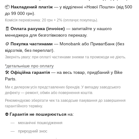
📦
Накладений платіж
— у відділенні «Нової Пошти» (від 500
до 99 000 грн).
Комісія перевізника: 20 грн + 2% (оплачує покупець).
🧾
Оплата рахунка (invoice)
— запитайте у нашого
менеджера для безготівкового переказу.
🪙
Покупка частинами
— Monobank або ПриватБанк (без
відсотків, без переплат).
Зверніть увагу: при оплаті частинами знижки та промокоди не діють.
*детальніше про оплату
🛠
Офіційна гарантія
— на весь товар, придбаний у Bike
Parts.
Ми є дилером усіх представлених брендів. У випадку заводського
дефекту — ремонт, обмін або повернення коштів.
Рекомендуємо зберігати чек та заводське пакування до завершення
гарантійного терміну.
⛔
Гарантія не поширюється
на:
механічні пошкодження
природний знос