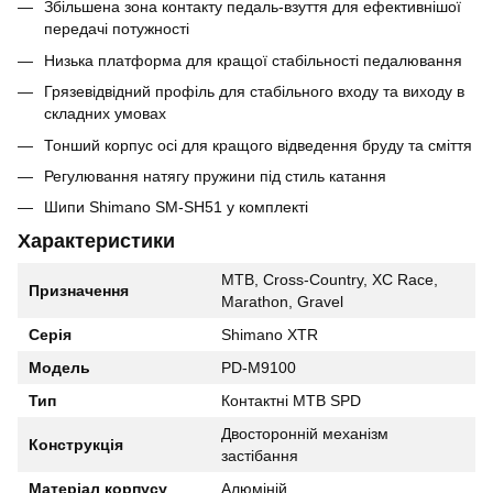
Збільшена зона контакту педаль-взуття для ефективнішої
передачі потужності
Низька платформа для кращої стабільності педалювання
Грязевідвідний профіль для стабільного входу та виходу в
складних умовах
Тонший корпус осі для кращого відведення бруду та сміття
Регулювання натягу пружини під стиль катання
Шипи Shimano SM-SH51 у комплекті
Характеристики
MTB, Cross-Country, XC Race,
Призначення
Marathon, Gravel
Серія
Shimano XTR
Модель
PD-M9100
Тип
Контактні MTB SPD
Двосторонній механізм
Конструкція
застібання
Матеріал корпусу
Алюміній