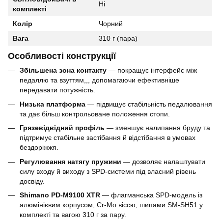
Ні
комплекті
Колір
Чорний
Вага
310 г (пара)
Особливості конструкції
Збільшена зона контакту
— покращує інтерфейс між
педаллю та взуттям,,, допомагаючи ефективніше
передавати потужність.
Низька платформа
— підвищує стабільність педалювання
та дає більш контрольоване положення стопи.
Грязевідвідний профіль
— зменшує налипання бруду та
підтримує стабільне застібання й відстібання в умовах
бездоріжжя.
Регулювання натягу пружини
— дозволяє налаштувати
силу входу й виходу з SPD-системи під власний рівень
досвіду.
Shimano PD-M9100 XTR
— флагманська SPD-модель із
алюмінієвим корпусом, Cr-Mo віссю, шипами SM-SH51 у
комплекті та вагою 310 г за пару.