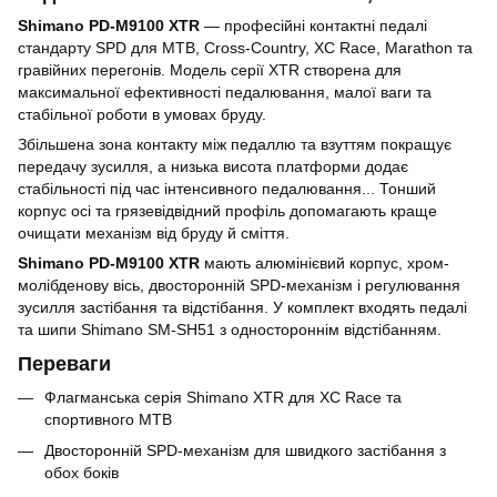
Shimano PD-M9100 XTR
— професійні контактні педалі
стандарту SPD для MTB, Cross-Country, XC Race, Marathon та
гравійних перегонів. Модель серії XTR створена для
максимальної ефективності педалювання, малої ваги та
стабільної роботи в умовах бруду.
Збільшена зона контакту між педаллю та взуттям покращує
передачу зусилля, а низька висота платформи додає
стабільності під час інтенсивного педалювання... Тонший
корпус осі та грязевідвідний профіль допомагають краще
очищати механізм від бруду й сміття.
Shimano PD-M9100 XTR
мають алюмінієвий корпус, хром-
молібденову вісь, двосторонній SPD-механізм і регулювання
зусилля застібання та відстібання. У комплект входять педалі
та шипи Shimano SM-SH51 з одностороннім відстібанням.
Переваги
Флагманська серія Shimano XTR для XC Race та
спортивного MTB
Двосторонній SPD-механізм для швидкого застібання з
обох боків