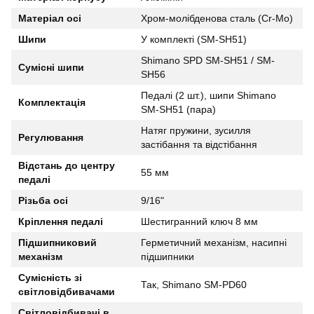
Матеріал осі
Хром-молібденова сталь (Cr-Mo)
Шипи
У комплекті (SM-SH51)
Shimano SPD SM-SH51 / SM-
Сумісні шипи
SH56
Педалі (2 шт.), шипи Shimano
Комплектація
SM-SH51 (пара)
Натяг пружини, зусилля
Регулювання
застібання та відстібання
Відстань до центру
55 мм
педалі
Різьба осі
9/16"
Кріплення педалі
Шестигранний ключ 8 мм
Підшипниковий
Герметичний механізм, насипні
механізм
підшипники
Сумісність зі
Так, Shimano SM-PD60
світловідбивачами
Світловідбивачі в