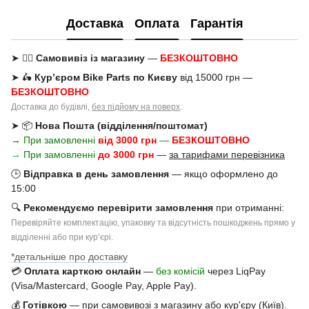
Доставка
Оплата
Гарантія
➤ 🚶‍♂️
Самовивіз із магазину
—
БЕЗКОШТОВНО
➤ 🛵
Кур’єром Bike Parts по Києву
від 15000 грн —
БЕЗКОШТОВНО
Доставка до будівлі,
без підйому на поверх
.
➤ 📦
Нова Пошта (відділення/поштомат)
→ При замовленні
від 3000 грн
—
БЕЗКОШТОВНО
→
При замовленні
до 3000 грн
—
за тарифами перевізника
🕒
Відправка в день замовлення
— якщо оформлено до
15:00
🔍
Рекомендуємо перевірити замовлення
при отриманні:
Перевіряйте комплектацію, упаковку та відсутність пошкоджень прямо у
відділенні або при курʼєрі.
*детальніше про доставку
💳
Оплата карткою онлайн
—
без комісій
через LiqPay
(Visa/Mastercard, Google Pay, Apple Pay).
💰
Готівкою
— при самовивозі з магазину або кур'єру (Київ).