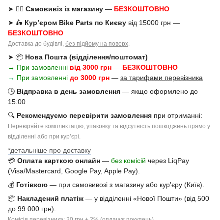
➤ 🚶‍♂️
Самовивіз із магазину
—
БЕЗКОШТОВНО
➤ 🛵
Кур’єром Bike Parts по Києву
від 15000 грн —
БЕЗКОШТОВНО
Доставка до будівлі,
без підйому на поверх
.
➤ 📦
Нова Пошта (відділення/поштомат)
→ При замовленні
від 3000 грн
—
БЕЗКОШТОВНО
→
При замовленні
до 3000 грн
—
за тарифами перевізника
🕒
Відправка в день замовлення
— якщо оформлено до
15:00
🔍
Рекомендуємо перевірити замовлення
при отриманні:
Перевіряйте комплектацію, упаковку та відсутність пошкоджень прямо у
відділенні або при курʼєрі.
*детальніше про доставку
💳
Оплата карткою онлайн
—
без комісій
через LiqPay
(Visa/Mastercard, Google Pay, Apple Pay).
💰
Готівкою
— при самовивозі з магазину або кур'єру (Київ).
📦
Накладений платіж
— у відділенні «Нової Пошти» (від 500
до 99 000 грн).
Комісія перевізника: 20 грн + 2% (оплачує покупець).