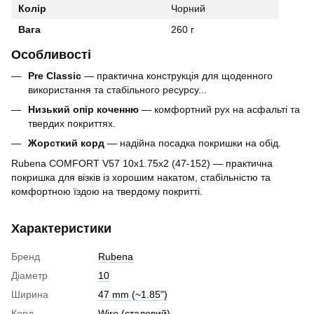
Колір
Чорний
Вага
260 г
Особливості
Pre Classic
— практична конструкція для щоденного
використання та стабільного ресурсу...
Низький опір коченню
— комфортний рух на асфальті та
твердих покриттях.
Жорсткий корд
— надійна посадка покришки на обід.
Rubena COMFORT V57 10x1.75x2 (47-152) — практична
покришка для візків із хорошим накатом, стабільністю та
комфортною їздою на твердому покритті.
Характеристики
Бренд
Rubena
Діаметр
10
Ширина
47 mm (~1.85")
Корд
Wire (cталевий)