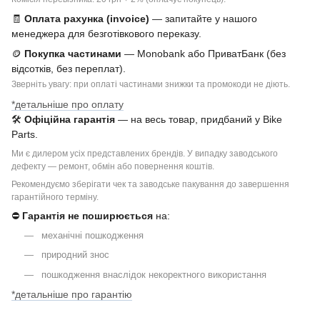
🧾
Оплата рахунка (invoice)
— запитайте у нашого
менеджера для безготівкового переказу.
🪙
Покупка частинами
— Monobank або ПриватБанк (без
відсотків, без переплат).
Зверніть увагу: при оплаті частинами знижки та промокоди не діють.
*детальніше про оплату
🛠
Офіційна гарантія
— на весь товар, придбаний у Bike
Parts.
Ми є дилером усіх представлених брендів. У випадку заводського
дефекту — ремонт, обмін або повернення коштів.
Рекомендуємо зберігати чек та заводське пакування до завершення
гарантійного терміну.
⛔
Гарантія не поширюється
на:
механічні пошкодження
природний знос
пошкодження внаслідок некоректного використання
*детальніше про гарантію