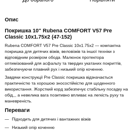
Опис
Покришка 10" Rubena COMFORT V57 Pre
Classic 10x1.75x2 (47-152)
Rubena COMFORT V57 Pre Classic 10x1.75x2 — компактна
покришка для дитячих візків, веловізків та іншої техніки з
відповідним розміром обода. Малюнок протектора
оптимізований для асфальту та твердих укатаних покриттів,
забезпечуючи плавний рух і низький опір коченню.
Завдяки конструкції Pre Classic покришка відзначається
практичністю та хорошою зносостійкістю для щоденного
використання. Жорсткий корд забезпечує стабільну посадку на
обід,,, а невелика вага позитивно впливає на легкість руху та
маневреність.
Переваги
Підходить для дитячих і вантажних візків
Низький опір коченню