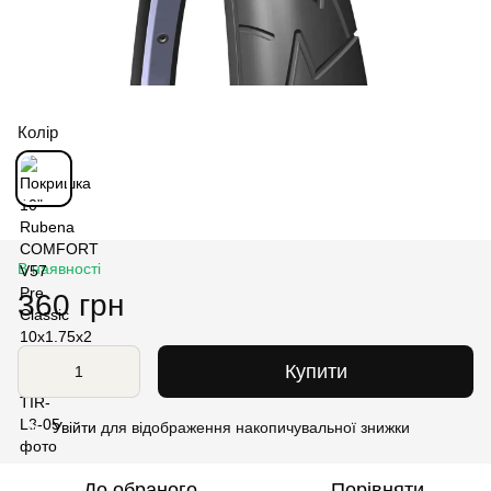
Колір
В наявності
360 грн
Купити
Увійти
для відображення накопичувальної знижки
%
До обраного
Порівняти