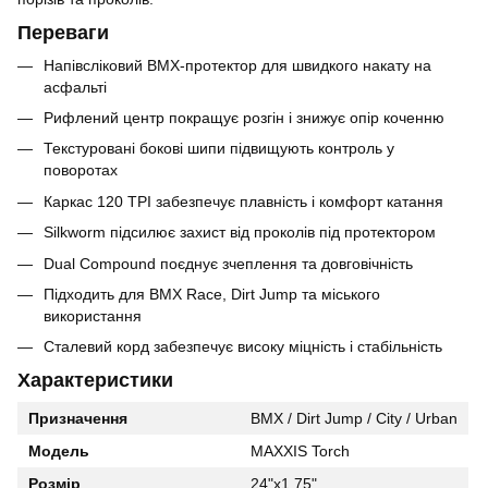
Переваги
Напівсліковий BMX-протектор для швидкого накату на
асфальті
Рифлений центр покращує розгін і знижує опір коченню
Текстуровані бокові шипи підвищують контроль у
поворотах
Каркас 120 TPI забезпечує плавність і комфорт катання
Silkworm підсилює захист від проколів під протектором
Dual Compound поєднує зчеплення та довговічність
Підходить для BMX Race, Dirt Jump та міського
використання
Сталевий корд забезпечує високу міцність і стабільність
Характеристики
Призначення
BMX / Dirt Jump / City / Urban
Модель
MAXXIS Torch
Розмір
24"x1.75"