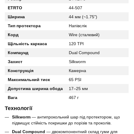
ETRTO
44-507
Ширина
44 мм (~1.75")
Тип протектора
Напівслік
Корд
Wire (сталевий)
Щільність каркаса
120 TPI
Компаунд
Dual Compound
Захист
Silkworm
Конструкція
Камерна
Максимальний тиск
65 PSI
Допустима ширина обода
17–25 мм
Вага
467 г
Технології
Silkworm
— антипрокольний шар під протектором, що
підвищує стійкість покришки до порізів та проколів.
Dual Compound
— двокомпонентний склад гуми для