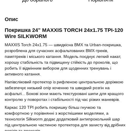
Опис
Покришка 24" MAXXIS TORCH 24x1.75 TPI-120
Wire SILKWORM
MAXXIS Torch 24x1.75 — швидкісна BMX та Urban-покришка,
розроблена для сучасних асфальтованих BMX-треків,
памптреків і міського катання. Модель поєднує легкий накат,
хорошу стабільність та підвищену стійкість до проколів, що
робить її відмінним вибором для щоденних тренувань і
активного катання.
Напівсліковий протектор із рифленою центральною доріжкою
забезпечує низький опір коченню та швидкий розгін на
асфальті... Бокові зони мають текстуровані шипи для кращого
контролю у поворотах і стабільності під час різких маневрів.
Каркас 120 TPI робить покришку більш гнучкою та
комфортною у порівнянні з жорсткішими моделями, а
технологія Silkworm додає додатковий антипрокольний шар
під центральною частиною протектора для захисту від дрібних
порізів та проколів.