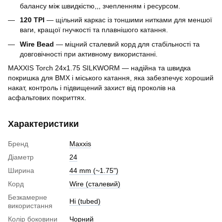
балансу між швидкістю,,, зчепленням і ресурсом.
120 TPI
— щільний каркас із тоншими нитками для меншої
ваги, кращої гнучкості та плавнішого катання.
Wire Bead
— міцний сталевий корд для стабільності та
довговічності при активному використанні.
MAXXIS Torch 24x1.75 SILKWORM — надійна та швидка
покришка для BMX і міського катання, яка забезпечує хороший
накат, контроль і підвищений захист від проколів на
асфальтових покриттях.
Характеристики
Бренд
Maxxis
Діаметр
24
Ширина
44 mm (~1.75")
Корд
Wire (cталевий)
Безкамерне
Ні (tubed)
використання
Колір боковини
Чорний