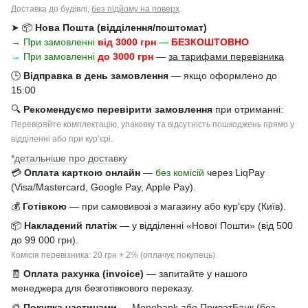
Доставка до будівлі,
без підйому на поверх
.
➤ 📦
Нова Пошта (відділення/поштомат)
→ При замовленні
від 3000 грн
—
БЕЗКОШТОВНО
→
При замовленні
до 3000 грн
—
за тарифами перевізника
🕒
Відправка в день замовлення
— якщо оформлено до
15:00
🔍
Рекомендуємо перевірити замовлення
при отриманні:
Перевіряйте комплектацію, упаковку та відсутність пошкоджень прямо у
відділенні або при курʼєрі.
*детальніше про доставку
💳
Оплата карткою онлайн
—
без комісій
через LiqPay
(Visa/Mastercard, Google Pay, Apple Pay).
💰
Готівкою
— при самовивозі з магазину або кур'єру (Київ).
📦
Накладений платіж
— у відділенні «Нової Пошти» (від 500
до 99 000 грн).
Комісія перевізника: 20 грн + 2% (оплачує покупець).
🧾
Оплата рахунка (invoice)
— запитайте у нашого
менеджера для безготівкового переказу.
🪙
Покупка частинами
— Monobank або ПриватБанк (без