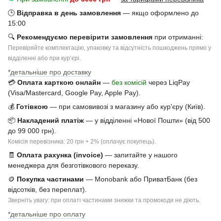
🕒
Відправка в день замовлення
— якщо оформлено до
15:00
🔍
Рекомендуємо перевірити замовлення
при отриманні:
Перевіряйте комплектацію, упаковку та відсутність пошкоджень прямо у
відділенні або при курʼєрі.
*детальніше про доставку
💳
Оплата карткою онлайн
—
без комісій
через LiqPay
(Visa/Mastercard, Google Pay, Apple Pay).
💰
Готівкою
— при самовивозі з магазину або кур'єру (Київ).
📦
Накладений платіж
— у відділенні «Нової Пошти» (від 500
до 99 000 грн).
Комісія перевізника: 20 грн + 2% (оплачує покупець).
🧾
Оплата рахунка (invoice)
— запитайте у нашого
менеджера для безготівкового переказу.
🪙
Покупка частинами
— Monobank або ПриватБанк (без
відсотків, без переплат).
Зверніть увагу: при оплаті частинами знижки та промокоди не діють.
*детальніше про оплату