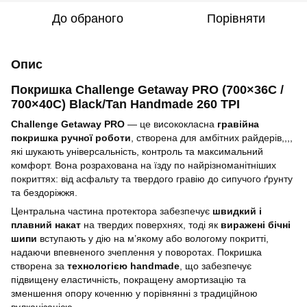
До обраного
Порівняти
Опис
Покришка Challenge Getaway PRO (700×36C /
700×40C) Black/Tan Handmade 260 TPI
Challenge Getaway PRO
— це висококласна
гравійна
покришка ручної роботи
, створена для амбітних райдерів,,,,
які шукають універсальність, контроль та максимальний
комфорт. Вона розрахована на їзду по найрізноманітніших
покриттях: від асфальту та твердого гравію до сипучого ґрунту
та бездоріжжя.
Центральна частина протектора забезпечує
швидкий і
плавний накат
на твердих поверхнях, тоді як
виражені бічні
шипи
вступають у дію на м’якому або вологому покритті,
надаючи впевненого зчеплення у поворотах. Покришка
створена за
технологією handmade
, що забезпечує
підвищену еластичність, покращену амортизацію та
зменшення опору коченню у порівнянні з традиційною
вулканізацією.