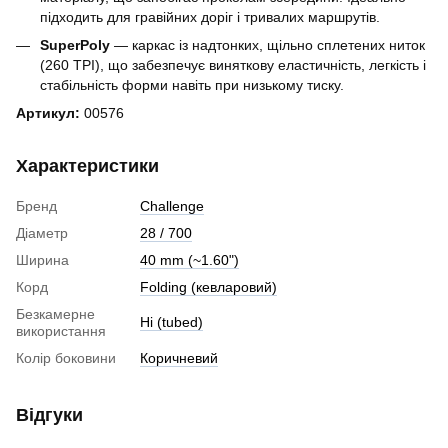
підходить для гравійних доріг і тривалих маршрутів.
SuperPoly
— каркас із надтонких, щільно сплетених ниток
(260 TPI), що забезпечує виняткову еластичність, легкість і
стабільність форми навіть при низькому тиску.
Артикул:
00576
Характеристики
Бренд
Challenge
Діаметр
28 / 700
Ширина
40 mm (~1.60")
Корд
Folding (кевларовий)
Безкамерне
Ні (tubed)
використання
Колір боковини
Коричневий
Відгуки