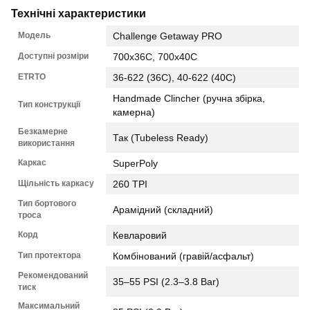
Технічні характеристики
Модель
Challenge Getaway PRO
Доступні розміри
700x36C, 700x40C
ETRTO
36-622 (36C), 40-622 (40C)
Handmade Clincher (ручна збірка,
Тип конструкції
камерна)
Безкамерне
Так (Tubeless Ready)
використання
Каркас
SuperPoly
Щільність каркасу
260 TPI
Тип бортового
Арамідний (складний)
троса
Корд
Кевларовий
Тип протектора
Комбінований (гравій/асфальт)
Рекомендований
35–55 PSI (2.3–3.8 Bar)
тиск
Максимальний