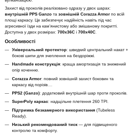
Захист від проколів реалізовано одразу у двох шарах:
внутрішній PPS Ganzo
та
зовнішній Corazza Armor
по всій
площі каркасу. Це забезпечує надійність навіть під час
агресивної їзди на кам’янистому або змішаному покритті.
Доступна у двох розмірах:
700x36C
і
700x40C
.
Особливості
Універсальний протектор
: швидкий центральний накат +
бокові шипи для зчеплення на бездоріжжі.
Handmade конструкція
: краща амортизація та знижений
опір коченню.
Corazza Armor
: повний зовнішній захист боковин та
каркасу від порізів....
PPS2 (Ganzo)
: додатковий внутрішній шар проти проколів.
SuperPoly каркас
: надщільне плетення 260 TPI.
Підтримка безкамерного використання
(Tubeless
Ready).
Низький рекомендований тиск
— для підвищеного
контролю та комфорту.