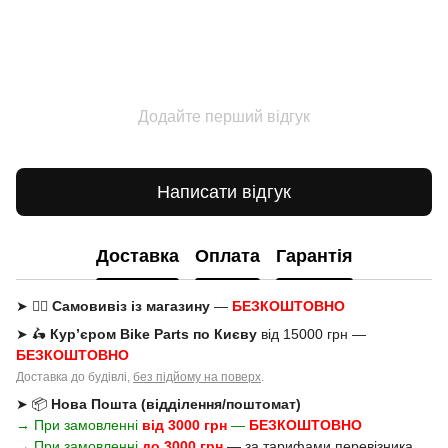
Додайте перший відгук
Написати відгук
Доставка
Оплата
Гарантія
➤ 🚶‍♂️
Самовивіз із магазину
—
БЕЗКОШТОВНО
➤ 🛵
Кур’єром Bike Parts по Києву
від 15000 грн —
БЕЗКОШТОВНО
Доставка до будівлі,
без підйому на поверх
.
➤ 📦
Нова Пошта (відділення/поштомат)
→ При замовленні
від 3000 грн
—
БЕЗКОШТОВНО
→
При замовленні
до 3000 грн
—
за тарифами перевізника