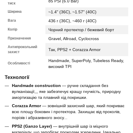
85 PSI (6.0 Bar)
тиск
Ширина
~1.4" (36C), ~1.57" (40C)
Вага
436 г (36C), ~460 г (40C)
Колір
Чорний протектор / бежевий борт
Призначення
Gravel, Allroad, Cyclocross
Антипрокольний
Так, PPS2 + Corazza Armor
захист
Handmade, SuperPoly, Tubeless Ready,
Особливості
високий TPI
Технології
Handmade construction
— ручне складання без
вулканізації,,, яке забезпечує кращу гнучкість, природну
амортизацію та плавний хід покришки.
Corazza Armor
— зовнішній захисний шар, який покриває
всю площу боковин і протектора. Захищає від проколів,
порізів і абразивного зносу...
PPS2 (Ganzo Layer)
— внутрішній шар із міцного
матеріалу, що запобігає проколам зсередини. Ідеально