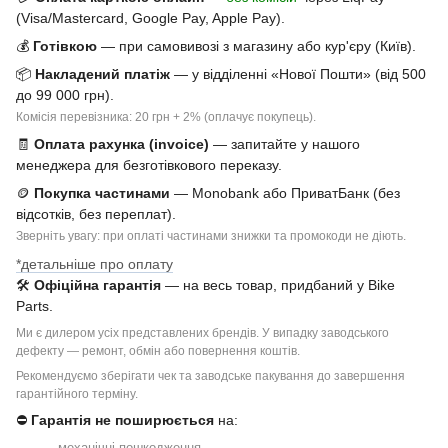
(Visa/Mastercard, Google Pay, Apple Pay).
💰
Готівкою
— при самовивозі з магазину або кур'єру (Київ).
📦
Накладений платіж
— у відділенні «Нової Пошти» (від 500
до 99 000 грн).
Комісія перевізника: 20 грн + 2% (оплачує покупець).
🧾
Оплата рахунка (invoice)
— запитайте у нашого
менеджера для безготівкового переказу.
🪙
Покупка частинами
— Monobank або ПриватБанк (без
відсотків, без переплат).
Зверніть увагу: при оплаті частинами знижки та промокоди не діють.
*детальніше про оплату
🛠
Офіційна гарантія
— на весь товар, придбаний у Bike
Parts.
Ми є дилером усіх представлених брендів. У випадку заводського
дефекту — ремонт, обмін або повернення коштів.
Рекомендуємо зберігати чек та заводське пакування до завершення
гарантійного терміну.
⛔
Гарантія не поширюється
на:
механічні пошкодження