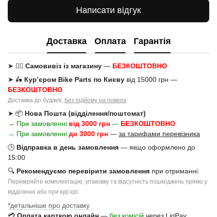
Написати відгук
Доставка
Оплата
Гарантія
➤ 🚶‍♂️
Самовивіз із магазину
—
БЕЗКОШТОВНО
➤ 🛵
Кур’єром Bike Parts по Києву
від 15000 грн —
БЕЗКОШТОВНО
Доставка до будівлі,
без підйому на поверх
.
➤ 📦
Нова Пошта (відділення/поштомат)
→ При замовленні
від 3000 грн
—
БЕЗКОШТОВНО
→
При замовленні
до 3000 грн
—
за тарифами перевізника
🕒
Відправка в день замовлення
— якщо оформлено до
15:00
🔍
Рекомендуємо перевірити замовлення
при отриманні:
Перевіряйте комплектацію, упаковку та відсутність пошкоджень прямо у
відділенні або при курʼєрі.
*детальніше про доставку
💳
Оплата карткою онлайн
—
без комісій
через LiqPay