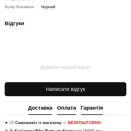
Колір боковини
Чорний
Відгуки
Додайте перший відгук
Написати відгук
Доставка
Оплата
Гарантія
➤ 🚶‍♂️
Самовивіз із магазину
—
БЕЗКОШТОВНО
➤ 🛵
Кур’єром Bike Parts по Києву
від 15000 грн —