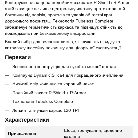
Конструкція оснащена подвійним захистом R:Shield і R:Armor,
який захищає не лише центральну частину протектора, а й
боковини від порізів, проколів та ударів об гострі краї
дорожнього покриття... Технологія Tubeless Complete
забезпечує герметичність каркаса та підвищує стійкість до
пошкоджень при безкамерному використанні.
Вдалий вибір для велосипедистів, які шукають швидку та
витривалу шосейну покришку для цілорічної експлуатації.
Переваги
Всесезонна конструкція для сухої та мокрої погоди
Компаунд Dynamic:Silica4 для покращеного зчеплення
Низький опір коченню та хороший накат
Подвійний захист R:Shield + R:Armor
Технологія Tubeless Complete
Легкий та гнучкий каркас 120 TPI
Характеристики
Шосе, тренування, щоденне
Призначення
катання