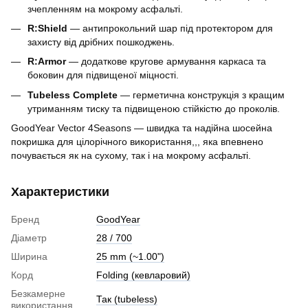
зчепленням на мокрому асфальті.
R:Shield
— антипрокольний шар під протектором для
захисту від дрібних пошкоджень.
R:Armor
— додаткове кругове армування каркаса та
боковин для підвищеної міцності.
Tubeless Complete
— герметична конструкція з кращим
утриманням тиску та підвищеною стійкістю до проколів.
GoodYear Vector 4Seasons — швидка та надійна шосейна
покришка для цілорічного використання,,, яка впевнено
почувається як на сухому, так і на мокрому асфальті.
Характеристики
Бренд
GoodYear
Діаметр
28 / 700
Ширина
25 mm (~1.00")
Корд
Folding (кевларовий)
Безкамерне
Так (tubeless)
використання