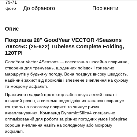
До обраного
Порівняти
Опис
Покришка 28" GoodYear VECTOR 4Seasons
700x25C (25-622) Tubeless Complete Folding,
120TPI
GoodYear Vector 4Seasons — всесезонна шосейна покришка,
створена для тренувань, щоденних поїздок і тривалих
маршрутів у будь-яку погоду. Вона поєднує високу швидкість,
надійний захист від проколів і впевнене зчеплення на сухому
та мокрому асфальті.
Практично гладкий протектор забезпечує легкий накат і
швидкий розгін, а система водовідвідних канавок покращує
контроль на вологому покритті та знижує ризик
аквапланування. Компаунд Dynamic:Silica4 спеціально
оптимізований для роботи за різних погодних умов і зберігає
хороше зчеплення навіть на холодному або мокрому
асфальті.