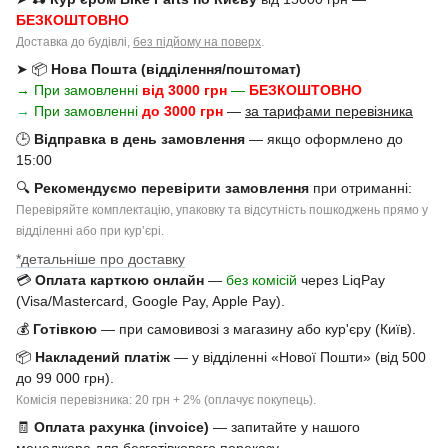
БЕЗКОШТОВНО
Доставка до будівлі,
без підйому на поверх
.
➤ 📦
Нова Пошта (відділення/поштомат)
→ При замовленні
від 3000 грн
—
БЕЗКОШТОВНО
→
При замовленні
до 3000 грн
—
за тарифами перевізника
🕒
Відправка в день замовлення
— якщо оформлено до
15:00
🔍
Рекомендуємо перевірити замовлення
при отриманні:
Перевіряйте комплектацію, упаковку та відсутність пошкоджень прямо у
відділенні або при курʼєрі.
*детальніше про доставку
💳
Оплата карткою онлайн
—
без комісій
через LiqPay
(Visa/Mastercard, Google Pay, Apple Pay).
💰
Готівкою
— при самовивозі з магазину або кур'єру (Київ).
📦
Накладений платіж
— у відділенні «Нової Пошти» (від 500
до 99 000 грн).
Комісія перевізника: 20 грн + 2% (оплачує покупець).
🧾
Оплата рахунка (invoice)
— запитайте у нашого