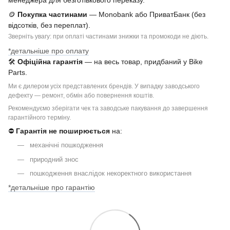
менеджера для безготівкового переказу.
🪙
Покупка частинами
— Monobank або ПриватБанк (без
відсотків, без переплат).
Зверніть увагу: при оплаті частинами знижки та промокоди не діють.
*детальніше про оплату
🛠
Офіційна гарантія
— на весь товар, придбаний у Bike
Parts.
Ми є дилером усіх представлених брендів. У випадку заводського
дефекту — ремонт, обмін або повернення коштів.
Рекомендуємо зберігати чек та заводське пакування до завершення
гарантійного терміну.
⛔
Гарантія не поширюється
на:
механічні пошкодження
природний знос
пошкодження внаслідок некоректного використання
*детальніше про гарантію