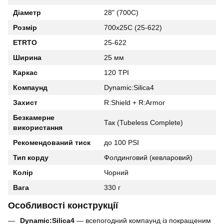
Діаметр
28" (700C)
Розмір
700x25C (25-622)
ETRTO
25-622
Ширина
25 мм
Каркас
120 TPI
Компаунд
Dynamic:Silica4
Захист
R:Shield + R:Armor
Безкамерне
Так (Tubeless Complete)
використання
Рекомендований тиск
до 100 PSI
Тип корду
Фолдинговий (кевларовий)
Колір
Чорний
Вага
330 г
Особливості конструкції
Dynamic:Silica4
— всепогодний компаунд із покращеним