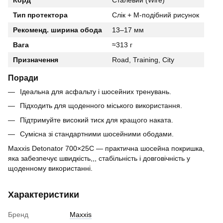
Корд
Сталевий (Wire)
Тип протектора
Слік + М-подібний рисунок
Рекоменд. ширина обода
13–17 мм
Вага
≈313 г
Призначення
Road, Training, City
Поради
Ідеальна для асфальту і шосейних тренувань.
Підходить для щоденного міського використання.
Підтримуйте високий тиск для кращого наката.
Сумісна зі стандартними шосейними ободами.
Maxxis Detonator 700×25C — практична шосейна покришка,
яка забезпечує швидкість,,, стабільність і довговічність у
щоденному використанні.
Характеристики
Бренд
Maxxis