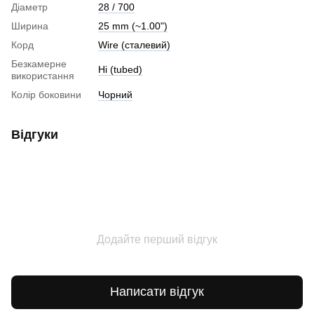
Діаметр
28 / 700
Ширина
25 mm (~1.00")
Корд
Wire (cталевий)
Безкамерне
Ні (tubed)
використання
Колір боковини
Чорний
Відгуки
Додайте перший відгук
Написати відгук