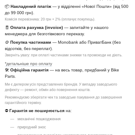
📦
Накладений платіж
— у відділенні «Нової Пошти» (від 500
до 99 000 грн).
Комісія перевізника: 20 грн + 2% (оплачує покупець).
🧾
Оплата рахунка (invoice)
— запитайте у нашого
менеджера для безготівкового переказу.
🪙
Покупка частинами
— Monobank або ПриватБанк (без
відсотків, без переплат).
Зверніть увагу: при оплаті частинами знижки та промокоди не діють.
*детальніше про оплату
🛠
Офіційна гарантія
— на весь товар, придбаний у Bike
Parts.
Ми є дилером усіх представлених брендів. У випадку заводського
дефекту — ремонт, обмін або повернення коштів.
Рекомендуємо зберігати чек та заводське пакування до завершення
гарантійного терміну.
⛔
Гарантія не поширюється
на:
механічні пошкодження
природний знос