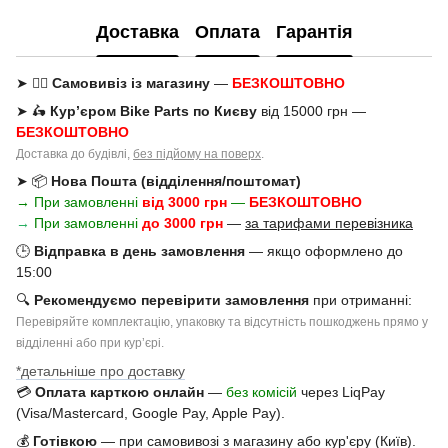
Доставка
Оплата
Гарантія
➤ 🚶‍♂️
Самовивіз із магазину
—
БЕЗКОШТОВНО
➤ 🛵
Кур’єром Bike Parts по Києву
від 15000 грн —
БЕЗКОШТОВНО
Доставка до будівлі,
без підйому на поверх
.
➤ 📦
Нова Пошта (відділення/поштомат)
→ При замовленні
від 3000 грн
—
БЕЗКОШТОВНО
→
При замовленні
до 3000 грн
—
за тарифами перевізника
🕒
Відправка в день замовлення
— якщо оформлено до
15:00
🔍
Рекомендуємо перевірити замовлення
при отриманні:
Перевіряйте комплектацію, упаковку та відсутність пошкоджень прямо у
відділенні або при курʼєрі.
*детальніше про доставку
💳
Оплата карткою онлайн
—
без комісій
через LiqPay
(Visa/Mastercard, Google Pay, Apple Pay).
💰
Готівкою
— при самовивозі з магазину або кур'єру (Київ).