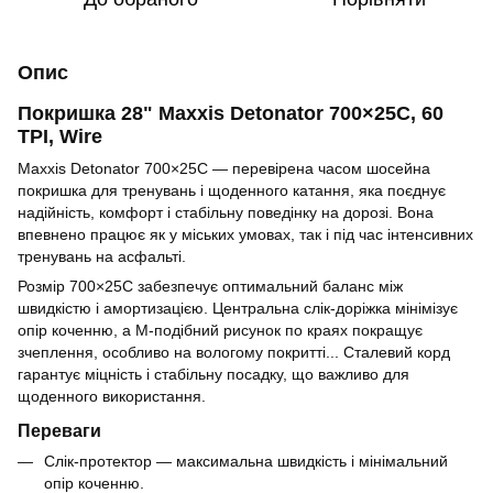
Опис
Покришка 28" Maxxis Detonator 700×25C, 60
TPI, Wire
Maxxis Detonator 700×25C — перевірена часом шосейна
покришка для тренувань і щоденного катання, яка поєднує
надійність, комфорт і стабільну поведінку на дорозі. Вона
впевнено працює як у міських умовах, так і під час інтенсивних
тренувань на асфальті.
Розмір 700×25C забезпечує оптимальний баланс між
швидкістю і амортизацією. Центральна слік-доріжка мінімізує
опір коченню, а М-подібний рисунок по краях покращує
зчеплення, особливо на вологому покритті... Сталевий корд
гарантує міцність і стабільну посадку, що важливо для
щоденного використання.
Переваги
Слік-протектор — максимальна швидкість і мінімальний
опір коченню.