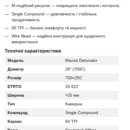
М-подібний рисунок — покращене зчеплення і контроль.
Single Compound — довговічність і стабільна
продуктивність.
60 TPI — баланс комфорту та міцності.
Wire Bead — надійна конструкція для щоденного
використання.
Технічні характеристики
Модель
Maxxis Detonator
Діаметр
28" (700C)
Розмір
700×25C
ETRTO
25-622
Ширина
≈25 мм
Тип
Камерна
Компаунд
Single Compound
Каркас
60 TPI