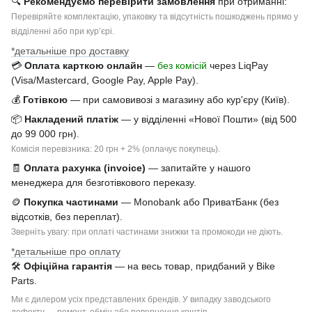
🔍
Рекомендуємо перевірити замовлення
при отриманні:
Перевіряйте комплектацію, упаковку та відсутність пошкоджень прямо у
відділенні або при курʼєрі.
*детальніше про доставку
💳
Оплата карткою онлайн
—
без комісій
через LiqPay
(Visa/Mastercard, Google Pay, Apple Pay).
💰
Готівкою
— при самовивозі з магазину або кур'єру (Київ).
📦
Накладений платіж
— у відділенні «Нової Пошти» (від 500
до 99 000 грн).
Комісія перевізника: 20 грн + 2% (оплачує покупець).
🧾
Оплата рахунка (invoice)
— запитайте у нашого
менеджера для безготівкового переказу.
🪙
Покупка частинами
— Monobank або ПриватБанк (без
відсотків, без переплат).
Зверніть увагу: при оплаті частинами знижки та промокоди не діють.
*детальніше про оплату
🛠
Офіційна гарантія
— на весь товар, придбаний у Bike
Parts.
Ми є дилером усіх представлених брендів. У випадку заводського
дефекту — ремонт, обмін або повернення коштів.