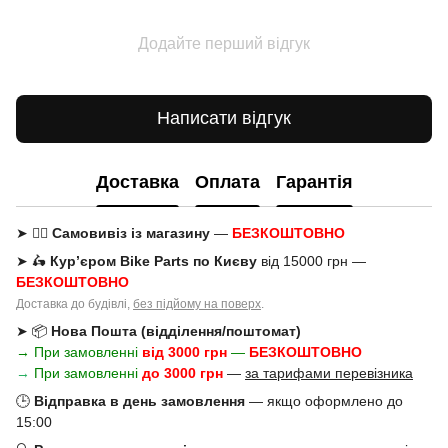
Додайте перший відгук
Написати відгук
Доставка
Оплата
Гарантія
➤ 🚶‍♂️
Самовивіз із магазину
—
БЕЗКОШТОВНО
➤ 🛵
Кур’єром Bike Parts по Києву
від 15000 грн —
БЕЗКОШТОВНО
Доставка до будівлі,
без підйому на поверх
.
➤ 📦
Нова Пошта (відділення/поштомат)
→ При замовленні
від 3000 грн
—
БЕЗКОШТОВНО
→
При замовленні
до 3000 грн
—
за тарифами перевізника
🕒
Відправка в день замовлення
— якщо оформлено до
15:00