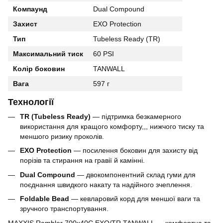
Компаунд
Dual Compound
Захист
EXO Protection
Тип
Tubeless Ready (TR)
Максимальний тиск
60 PSI
Колір боковин
TANWALL
Вага
597 г
Технології
TR (Tubeless Ready)
— підтримка безкамерного
використання для кращого комфорту,,, нижчого тиску та
меншого ризику проколів.
EXO Protection
— посилення боковин для захисту від
порізів та стирання на гравії й камінні.
Dual Compound
— двокомпонентний склад гуми для
поєднання швидкого накату та надійного зчеплення.
Foldable Bead
— кевларовий корд для меншої ваги та
зручного транспортування.
MAXXIS Rambler 700x40C EXO/TR TANWALL — комфортна та