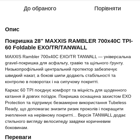
До обраного
Порівняти
Опис
Покришка 28" MAXXIS RAMBLER 700x40C TPI-
60 Foldable EXO/TR/TANWALL
MAXXIS Rambler 700x40C EXO/TR TANWALL — універсальна
gravel-покришка для асфальту, гравію та щільного ґрунту.
Низькопрофільний центральний протектор забезпечує
швидкий накат, а бокові шипи додають стабільності та
контролю в поворотах і на сипучому покритті.
Каркас 60 TPI поєднує комфорт та міцність для щоденного
катання й довгих поїздок. Покришка оснащена захистом EXO
Protection та підтримує безкамерне використання Tubeless
Ready, що допомагає знизити ризик проколів і покращити
зчеплення на нерівному покритті... Версія TANWALL додає
стильного вигляду велосипеду завдяки коричневим
боковинам.
Переваги