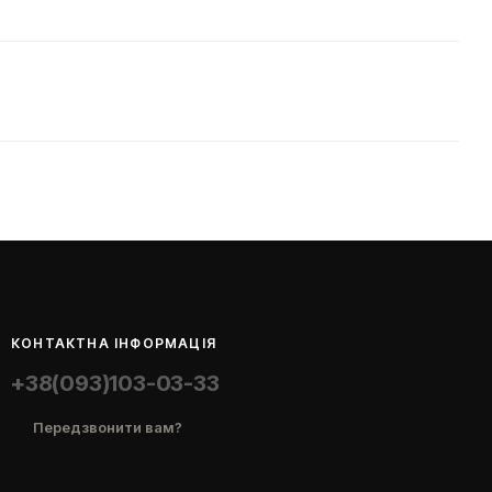
КОНТАКТНА ІНФОРМАЦІЯ
+38(093)103-03-33
Передзвонити вам?