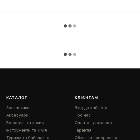
КАТАЛОГ
КЛІЄНТАМ
Запчастини
Вхід до кабінету
Аксесуари
Про нас
Велоодяг та захист
Оплата і доставка
Інструменти та хімія
Гарантія
Туризм та байкпакінг
Обмін та повернення