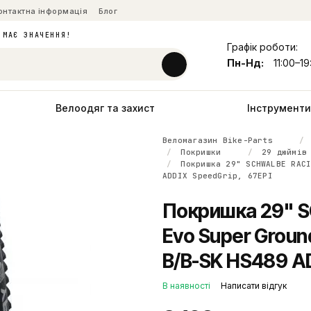
онтактна інформація
Блог
 МАЄ ЗНАЧЕННЯ!
Графік роботи:
Пн-Нд:
11:00–19
Велоодяг та захист
Інструменти 
Веломагазин Bike-Parts
Покришки
29 дюймів
Покришка 29" SCHWALBE RAC
ADDIX SpeedGrip, 67EPI
Покришка 29" 
Evo Super Groun
B/B-SK HS489 AD
В наявності
Написати відгук