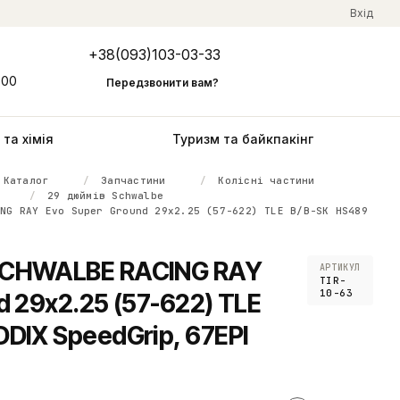
Вхід
+38(093)103-03-33
Мій кошик
:00
Передзвонити вам?
та хімія
Туризм та байкпакінг
Каталог
Запчастини
Колісні частини
29 дюймів Schwalbe
ING RAY Evo Super Ground 29x2.25 (57-622) TLE B/B-SK HS489
SCHWALBE RACING RAY
АРТИКУЛ
TIR-
10-63
d 29x2.25 (57-622) TLE
DIX SpeedGrip, 67EPI