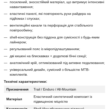
посилений, зносостійкий матеріал, що витримує інтенсивні
навантаження;
еластичні панелі, які повторюють рухи райдера на
підйомах і спусках;
вентиляційні канали та перфорація для стабільного
повітрообміну;
shell-конструкція без піддона для сумісності з будь-яким
лайнером;
регульований пояс із мікропідлаштуванням;
дві кишені на блискавках + додаткові бічні секції;
анатомічний крій, оптимізований під активне педалювання;
універсальний дизайн, сумісний з більшістю MTB-
комплектів.
Технічні характеристики:
Призначення
Trail / Enduro / All-Mountain
Еластичний синтетичний композит із
Матеріал
підвищеною міцністю
Конструкція
Shell (без вбудованого піддона)