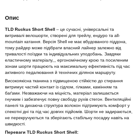
Опис
TLD Ruckus Short Shell
– це сучасні, універсальні та
витривалі велошорти, створені для трейлу, ендуро та all-
mountain катання. Версія Shell не має вбудованого піддона,
тому райдер може підібрати власний лайнер залежно від
тривалості поїздки та індивідуальних уподобань. Завдяки
еластичному матеріалу,,, ергономічному крою та посиленим
зонам шорти працюють на максимальну ефективність під час
активного педалювання й технічних ділянок маршруту.
Високоякісна тканина з підвищеною стійкістю до стирання
витримує частий контакт із сідлом, гілками, камінням та
баґами. Незважаючи на міцність, матеріал залишається
гнучким і забезпечує повну свободу рухів стегон. Вентиляційні
панелі та дихаюча структура волокон підтримують комфорт у
спекотні дні та під час довгих підйомів. Шорти не задираються,
не перекручуються та зберігають стабільну посадку навіть на
швидкості.
Переваги TLD Ruckus Short Shell: