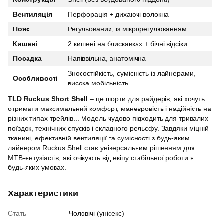
Вентиляція
Перфорація + дихаючі волокна
Пояс
Регульований, із мікрорегулюванням
Кишені
2 кишені на блискавках + бічні відсіки
Посадка
Напіввільна, анатомічна
Зносостійкість, сумісність із лайнерами,
Особливості
висока мобільність
TLD Ruckus Short Shell
– це шорти для райдерів, які хочуть
отримати максимальний комфорт, маневровість і надійність на
різних типах трейлів... Модель чудово підходить для тривалих
поїздок, технічних спусків і складного рельєфу. Завдяки міцній
тканині, ефективній вентиляції та сумісності з будь-яким
лайнером Ruckus Shell стає універсальним рішенням для
MTB-ентузіастів, які очікують від екіпу стабільної роботи в
будь-яких умовах.
Характеристики
Стать
Чоловічі (унісекс)