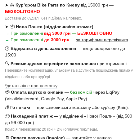
➤ 🛵
Кур’єром Bike Parts по Києву
від 15000 грн —
БЕЗКОШТОВНО
Доставка до будівлі,
без підйому на поверх
.
➤ 📦
Нова Пошта (відділення/поштомат)
→ При замовленні
від 3000 грн
—
БЕЗКОШТОВНО
→
При замовленні
до 3000 грн
—
за тарифами перевізника
🕒
Відправка в день замовлення
— якщо оформлено до
15:00
🔍
Рекомендуємо перевірити замовлення
при отриманні:
Перевіряйте комплектацію, упаковку та відсутність пошкоджень прямо у
відділенні або при курʼєрі.
*детальніше про доставку
💳
Оплата карткою онлайн
—
без комісій
через LiqPay
(Visa/Mastercard, Google Pay, Apple Pay).
💰
Готівкою
— при самовивозі з магазину або кур'єру (Київ).
📦
Накладений платіж
— у відділенні «Нової Пошти» (від 500
до 99 000 грн).
Комісія перевізника: 20 грн + 2% (оплачує покупець).
🧾
Оплата рахунка (invoice)
— запитайте у нашого