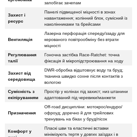
запобігає зачепам
Панелі підвищеної міцності в зонах
Захист і
навантаження; колінний блок, сумісний із
ресурс
наколінниками та брейсами
Лазерна перфорація спереду/ззаду для
Вентиляція
керованого повітрообміну без втрати
міцності
Регулювання
Гоночна застібка Race-Ratchet: точна
талії
фіксація й мікропідстроювання на ходу
DWR-обробка відштовхує воду та бруд;
Захист від
тканина швидко сохне після контактів з
середовища
вологою
Сумісність з
Простір у колінах під захист; низ штанини
екіпіруванням
адаптований під черевики/манжети
Off-road дисципліни: мотокрос/ендуро/
Призначення
офроуд; доречно й для трейлових
тренувань на біках у бруд/пісок
Пласкі шви та еластичні вставки
Комфорт у
мінімізують тертя у довгих заїздах і в