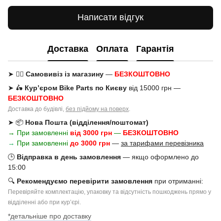
Написати відгук
Доставка
Оплата
Гарантія
➤ 🚶‍♂️
Самовивіз із магазину
—
БЕЗКОШТОВНО
➤ 🛵
Кур’єром Bike Parts по Києву
від 15000 грн —
БЕЗКОШТОВНО
Доставка до будівлі,
без підйому на поверх
.
➤ 📦
Нова Пошта (відділення/поштомат)
→ При замовленні
від 3000 грн
—
БЕЗКОШТОВНО
→
При замовленні
до 3000 грн
—
за тарифами перевізника
🕒
Відправка в день замовлення
— якщо оформлено до
15:00
🔍
Рекомендуємо перевірити замовлення
при отриманні:
Перевіряйте комплектацію, упаковку та відсутність пошкоджень прямо у
відділенні або при курʼєрі.
*детальніше про доставку