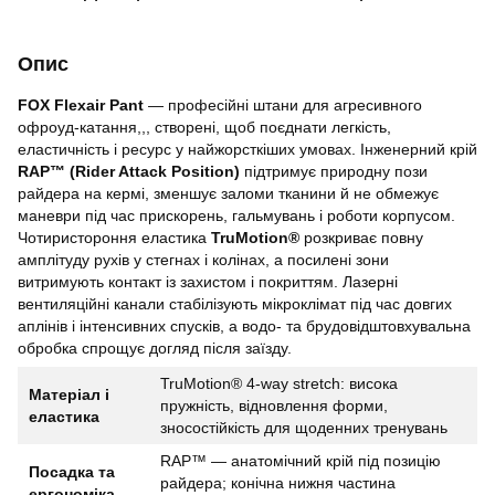
Опис
FOX Flexair Pant
— професійні штани для агресивного
офроуд-катання,,, створені, щоб поєднати легкість,
еластичність і ресурс у найжорсткіших умовах. Інженерний крій
RAP™ (Rider Attack Position)
підтримує природну пози
райдера на кермі, зменшує заломи тканини й не обмежує
маневри під час прискорень, гальмувань і роботи корпусом.
Чотиристороння еластика
TruMotion®
розкриває повну
амплітуду рухів у стегнах і колінах, а посилені зони
витримують контакт із захистом і покриттям. Лазерні
вентиляційні канали стабілізують мікроклімат під час довгих
аплінів і інтенсивних спусків, а водо- та брудовідштовхувальна
обробка спрощує догляд після заїзду.
TruMotion® 4-way stretch: висока
Матеріал і
пружність, відновлення форми,
еластика
зносостійкість для щоденних тренувань
RAP™ — анатомічний крій під позицію
Посадка та
райдера; конічна нижня частина
ергономіка