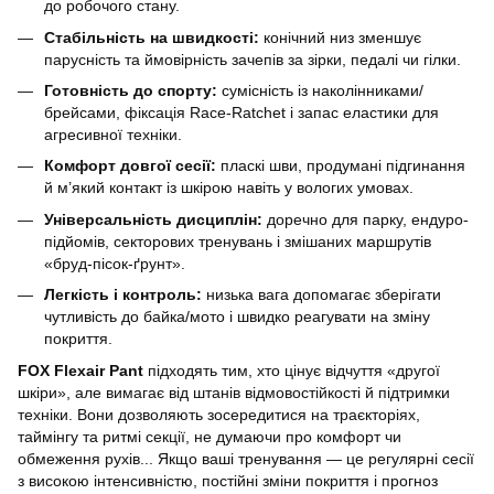
до робочого стану.
Стабільність на швидкості:
конічний низ зменшує
парусність та ймовірність зачепів за зірки, педалі чи гілки.
Готовність до спорту:
сумісність із наколінниками/
брейсами, фіксація Race-Ratchet і запас еластики для
агресивної техніки.
Комфорт довгої сесії:
пласкі шви, продумані підгинання
й м’який контакт із шкірою навіть у вологих умовах.
Універсальність дисциплін:
доречно для парку, ендуро-
підйомів, секторових тренувань і змішаних маршрутів
«бруд-пісок-ґрунт».
Легкість і контроль:
низька вага допомагає зберігати
чутливість до байка/мото і швидко реагувати на зміну
покриття.
FOX Flexair Pant
підходять тим, хто цінує відчуття «другої
шкіри», але вимагає від штанів відмовостійкості й підтримки
техніки. Вони дозволяють зосередитися на траєкторіях,
таймінгу та ритмі секції, не думаючи про комфорт чи
обмеження рухів... Якщо ваші тренування — це регулярні сесії
з високою інтенсивністю, постійні зміни покриття і прогноз