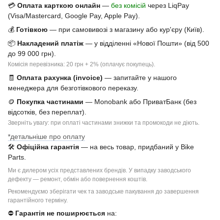
💳
Оплата карткою онлайн
—
без комісій
через LiqPay
(Visa/Mastercard, Google Pay, Apple Pay).
💰
Готівкою
— при самовивозі з магазину або кур'єру (Київ).
📦
Накладений платіж
— у відділенні «Нової Пошти» (від 500
до 99 000 грн).
Комісія перевізника: 20 грн + 2% (оплачує покупець).
🧾
Оплата рахунка (invoice)
— запитайте у нашого
менеджера для безготівкового переказу.
🪙
Покупка частинами
— Monobank або ПриватБанк (без
відсотків, без переплат).
Зверніть увагу: при оплаті частинами знижки та промокоди не діють.
*детальніше про оплату
🛠
Офіційна гарантія
— на весь товар, придбаний у Bike
Parts.
Ми є дилером усіх представлених брендів. У випадку заводського
дефекту — ремонт, обмін або повернення коштів.
Рекомендуємо зберігати чек та заводське пакування до завершення
гарантійного терміну.
⛔
Гарантія не поширюється
на: