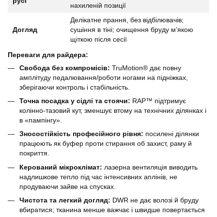
русі
нахиленій позиції
Делікатне прання, без відбілювачів;
Догляд
сушіння в тіні; очищення бруду м’якою
щіткою після сесії
Переваги для райдера:
Свобода без компромісів:
TruMotion® дає повну
амплітуду педалювання/роботи ногами на підніжках,
зберігаючи контроль і стабільність.
Точна посадка у сідлі та стоячи:
RAP™ підтримує
колінно-тазовий кут, зменшує втому на технічних ділянках і
в «пампінгу».
Зносостійкість професійного рівня:
посилені ділянки
працюють як буфер проти стирання об захист, раму й
покриття.
Керований мікроклімат:
лазерна вентиляція виводить
надлишкове тепло під час інтенсивних аплінів, не
продуваючи зайве на спусках.
Чистота та легкий догляд:
DWR не дає волозі й бруду
вбиратися; тканина менше важчає і швидше повертається